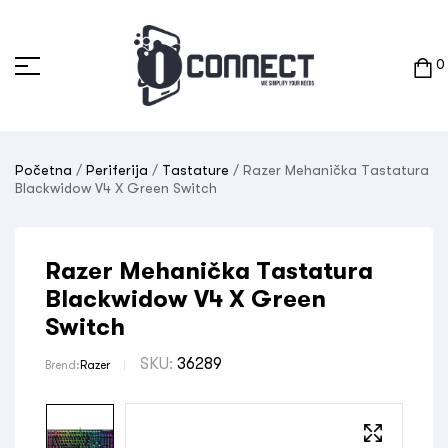
0
Početna
/
Periferija
/
Tastature
/ Razer Mehanička Tastatura
Blackwidow V4 X Green Switch
Razer Mehanička Tastatura
Blackwidow V4 X Green
Switch
SKU:
36289
Brend:
Razer