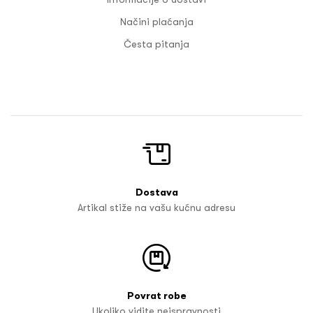
Načini plaćanja
Česta pitanja
Dostava
Artikal stiže na vašu kućnu adresu
Povrat robe
Ukoliko vidite neispravnosti