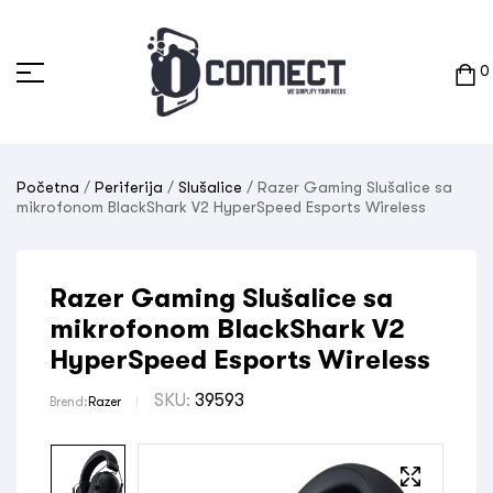
0
Početna
/
Periferija
/
Slušalice
/ Razer Gaming Slušalice sa
mikrofonom BlackShark V2 HyperSpeed Esports Wireless
Razer Gaming Slušalice sa
mikrofonom BlackShark V2
HyperSpeed Esports Wireless
SKU:
39593
Brend:
Razer