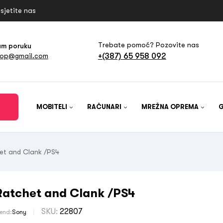
sjetite nas
Trebate pomoć? Pozovite nas
am poruku
+(387) 65 958 092
hop@gmail.com
MOBITELI
RAČUNARI
MREŽNA OPREMA
et and Clank /PS4
Ratchet and Clank /PS4
SKU:
22807
rend:
Sony