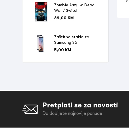
2
Zombie Army 4: Dead
War / Switch
69,00
KM
Zaštitno staklo za
Samsung S6
5,00
KM
Pretplati se za novosti
Da dobijete najnovije ponude