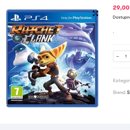
29,0
Dostupn
.
Kategor
Brend:
S