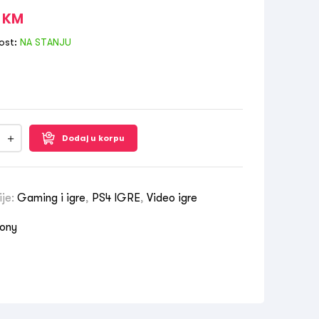
0
KM
ost:
NA STANJU
Dodaj u korpu
ije:
Gaming i igre
,
PS4 IGRE
,
Video igre
ony