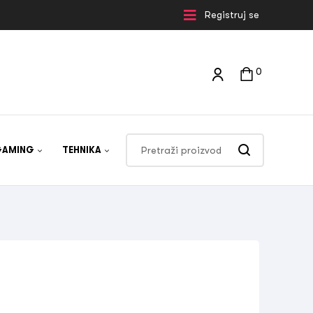
Registruj se
0
GAMING
TEHNIKA