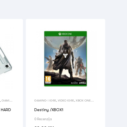
,
GAMING
GAMING I IGRE
,
VIDEO IGRE
,
XBOX ONE
IGRE
a HARD
Destiny /XBOX1
0 Recenzija