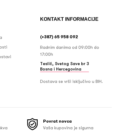
KONTAKT INFORMACIJE
(+387) 65 958 092
ja
osti
Radnim danima od 09:00h do
17:00h
ostavi
Teslić, Svetog Save br 3
Bosna i Hercegovina
Dostava se vrši isključivo u BIH.
Povrat novca
akva
Vaša kupovina je sigurna