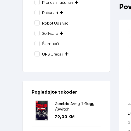
Prenosni računari
Pov
Računari
Robot Usisivaci
Software
Štampači
UPS Uređaji
Pogledajte također
Zombie Army Trilogy
G
/Switch
D
79,00
KM
0