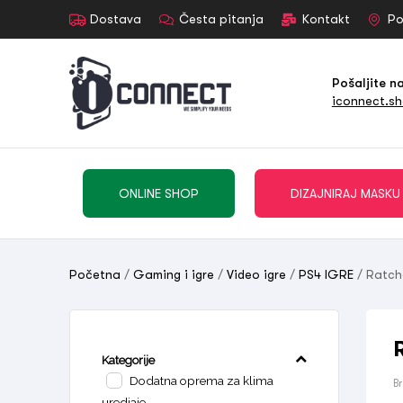
Dostava
Česta pitanja
Kontakt
Po
Pošaljite n
iconnect.s
ONLINE SHOP
DIZAJNIRAJ MASKU
Početna
/
Gaming i igre
/
Video igre
/
PS4 IGRE
/ Ratch
Kategorije
Dodatna oprema za klima
B
uredjaje