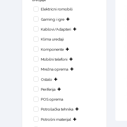
Elektricni romobili
Gaming i igre
Kablovi/Adapteri
Klima uredaji
Komponente
Mobilni telefoni
Mrežna oprema
Ostalo
Periferija
POS oprema
Potrošačka tehnika
Potrošni materijal