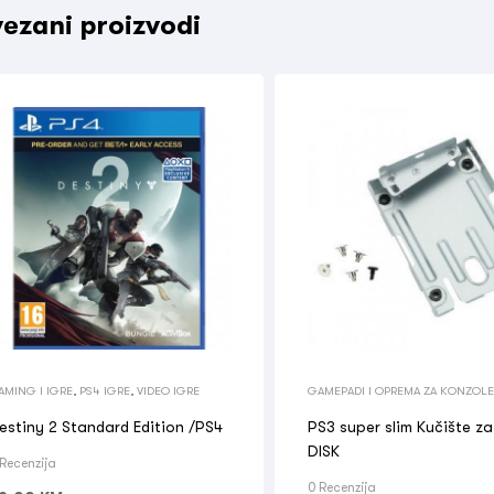
ezani proizvodi
AMING I IGRE
,
PS4 IGRE
,
VIDEO IGRE
GAMEPADI I OPREMA ZA KONZOLE
I IGRE
,
OSTALO
estiny 2 Standard Edition /PS4
PS3 super slim Kučište z
DISK
 Recenzija
0 Recenzija