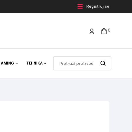
Registruj se
0
GAMING
TEHNIKA