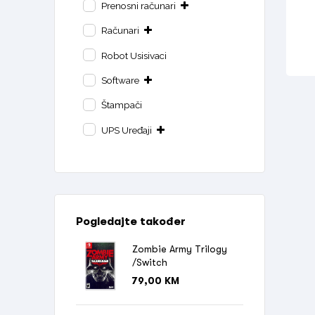
Prenosni računari
Računari
Robot Usisivaci
Software
Štampači
UPS Uređaji
Pogledajte također
Zombie Army Trilogy
/Switch
79,00
KM