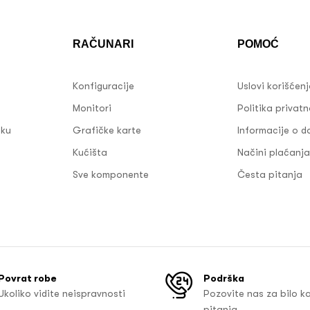
RAČUNARI
POMOĆ
Konfiguracije
Uslovi korišćen
Monitori
Politika privatn
sku
Grafičke karte
Informacije o d
Kućišta
Načini plaćanja
Sve komponente
Česta pitanja
Povrat robe
Podrška
Ukoliko vidite neispravnosti
Pozovite nas za bilo k
pitanja