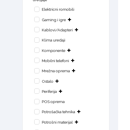
Elektricni romobili
Gaming i igre
Kablovi/Adapteri
Klima uredaji
Komponente
Mobilni telefoni
Mrežna oprema
Ostalo
Periferija
POS oprema
Potrošačka tehnika
Potrošni materijal