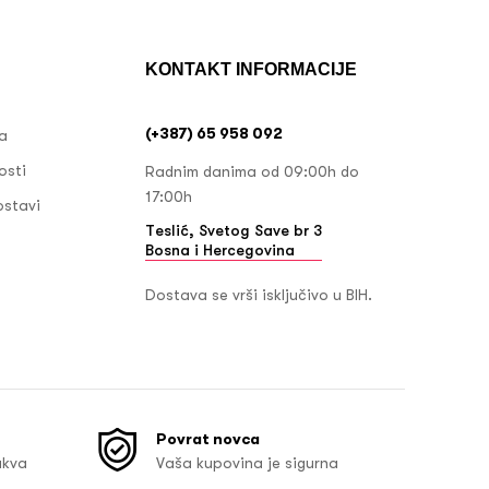
KONTAKT INFORMACIJE
(+387) 65 958 092
ja
osti
Radnim danima od 09:00h do
17:00h
ostavi
Teslić, Svetog Save br 3
Bosna i Hercegovina
Dostava se vrši isključivo u BIH.
Povrat novca
akva
Vaša kupovina je sigurna