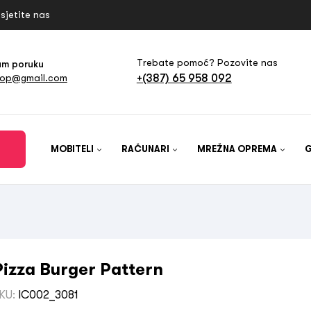
sjetite nas
Trebate pomoć? Pozovite nas
am poruku
+(387) 65 958 092
hop@gmail.com
MOBITELI
RAČUNARI
MREŽNA OPREMA
Pizza Burger Pattern
KU:
IC002_3081