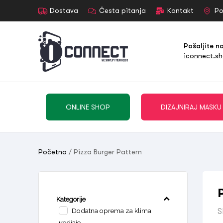
Dostava
Česta pitanja
Kontakt
Po
Pošaljite n
iconnect.s
ONLINE SHOP
DIZAJNIRAJ MASKU
Početna
/ Pizza Burger Pattern
Kategorije
Dodatna oprema za klima
S
uredjaje