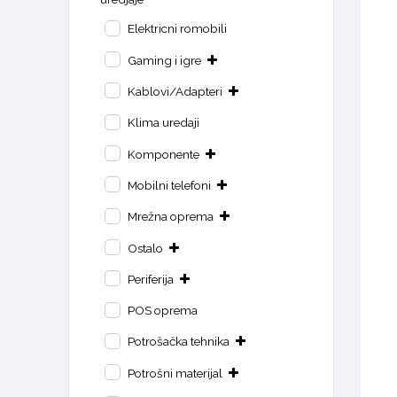
Elektricni romobili
Gaming i igre
Kablovi/Adapteri
Klima uredaji
Komponente
Mobilni telefoni
Mrežna oprema
Ostalo
Periferija
POS oprema
Potrošačka tehnika
Potrošni materijal