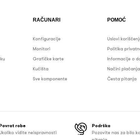
RAČUNARI
POMOĆ
Konfiguracije
Uslovi korišćen
Monitori
Politika privatn
sku
Grafičke karte
Informacije o d
Kućišta
Načini plaćanja
Sve komponente
Česta pitanja
Povrat robe
Podrška
Ukoliko vidite neispravnosti
Pozovite nas za bilo k
pitanja