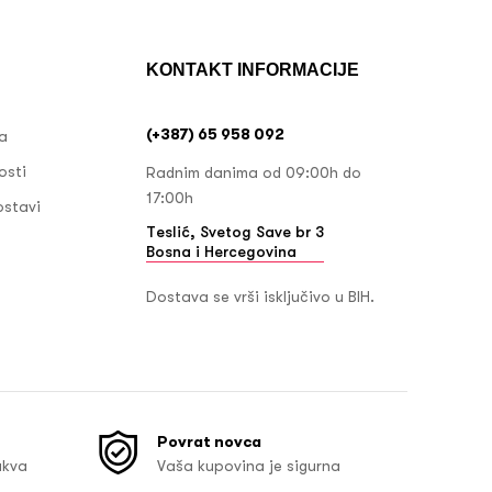
KONTAKT INFORMACIJE
(+387) 65 958 092
ja
osti
Radnim danima od 09:00h do
17:00h
ostavi
Teslić, Svetog Save br 3
Bosna i Hercegovina
Dostava se vrši isključivo u BIH.
Povrat novca
akva
Vaša kupovina je sigurna