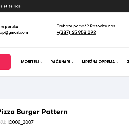
sjetite nas
Trebate pomoć? Pozovite nas
am poruku
+(387) 65 958 092
hop@gmail.com
MOBITELI
RAČUNARI
MREŽNA OPREMA
Pizza Burger Pattern
KU:
IC002_3007