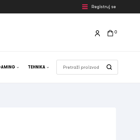
Registruj se
0
GAMING
TEHNIKA