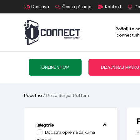
Dostava
Česta pitanja
Kontakt
Po
Pošaljite n
iconnect.s
ONLINE SHOP
DIZAJNIRAJ MASKU
Početna
/ Pizza Burger Pattern
Kategorije
Dodatna oprema za klima
S
uredjaje