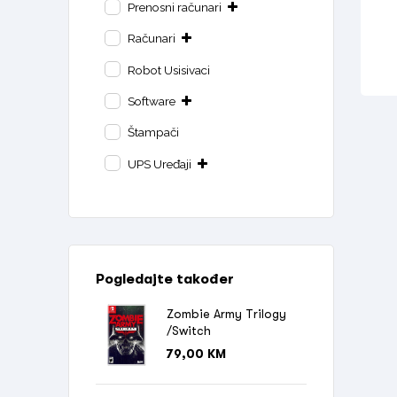
Prenosni računari
Računari
Robot Usisivaci
Software
Štampači
UPS Uređaji
Pogledajte također
Zombie Army Trilogy
/Switch
79,00
KM