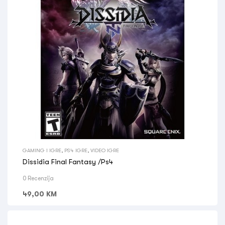
GAMING I IGRE
,
PS4 IGRE
,
VIDEO IGRE
Dissidia Final Fantasy /Ps4
0 Recenzija
49,00
KM