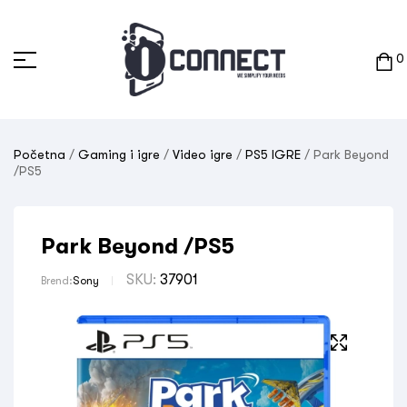
0
Početna
/
Gaming i igre
/
Video igre
/
PS5 IGRE
/ Park Beyond
/PS5
Park Beyond /PS5
SKU:
37901
Brend:
Sony