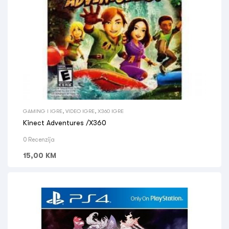
GAMING I IGRE
,
VIDEO IGRE
,
X360 IGRE
Kinect Adventures /X360
0 Recenzija
15,00
KM