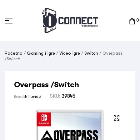
0
Početna
/
Gaming i igre
/
Video igre
/
Switch
/ Overpass
/Switch
Overpass /Switch
SKU:
39845
Brend:
Nintendo