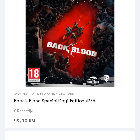
GAMING I IGRE
,
PS5 IGRE
,
VIDEO IGRE
Back 4 Blood Special Day1 Edition /PS5
0 Recenzija
49,00
KM