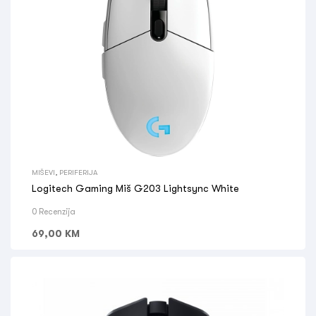
MIŠEVI
,
PERIFERIJA
Logitech Gaming Miš G203 Lightsync White
0 Recenzija
69,00
KM