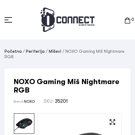
0
Početna
/
Periferija
/
Miševi
/ NOXO Gaming Miš Nightmare
RGB
NOXO Gaming Miš Nightmare
RGB
SKU:
35201
Brend:
NOXO