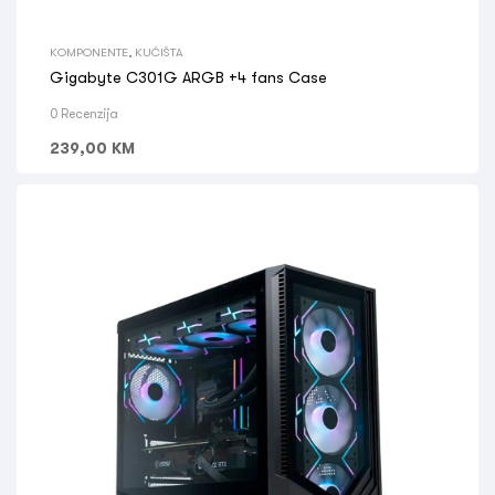
KOMPONENTE
,
KUĆIŠTA
Gigabyte C301G ARGB +4 fans Case
0 Recenzija
239,00
KM