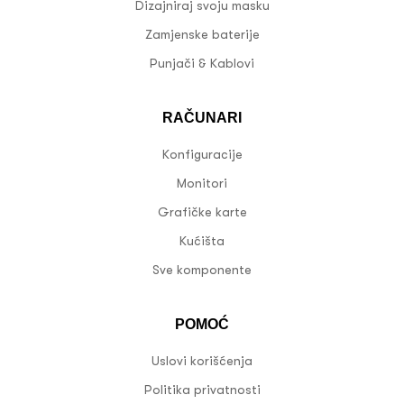
Dizajniraj svoju masku
Zamjenske baterije
Punjači & Kablovi
RAČUNARI
Konfiguracije
Monitori
Grafičke karte
Kućišta
Sve komponente
POMOĆ
Uslovi korišćenja
Politika privatnosti