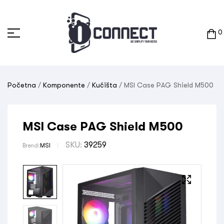
0
Početna
/
Komponente
/
Kućišta
/ MSI Case PAG Shield M500
MSI Case PAG Shield M500
SKU:
39259
Brend:
MSI