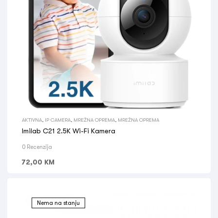
AKTIVNA
,
IP CAMERA
,
MREŽNA OPREMA
,
MREŽNA OPREMA
Imilab C21 2.5K Wi-Fi Kamera
0 Recenzija
72,00
KM
Nema na stanju