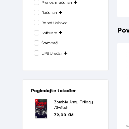
Prenosni računari
Računari
Robot Usisivaci
Pov
Software
Štampači
UPS Uređaji
Pogledajte također
Zombie Army Trilogy
/Switch
79,00
KM
A