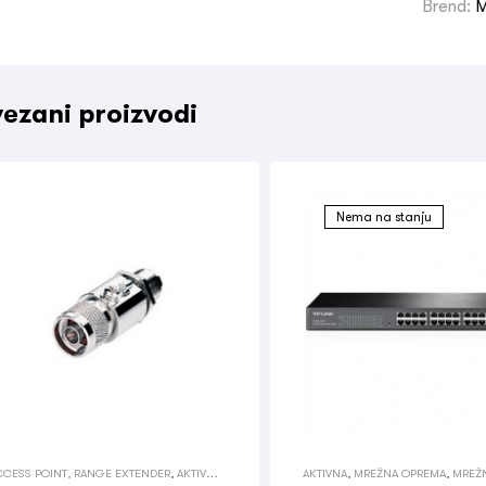
Brend:
M
ezani proizvodi
Nema na stanju
CCESS POINT, RANGE EXTENDER
,
AKTIVNA
,
AKTIVNA
,
MREŽNA OPREMA
,
MREŽ