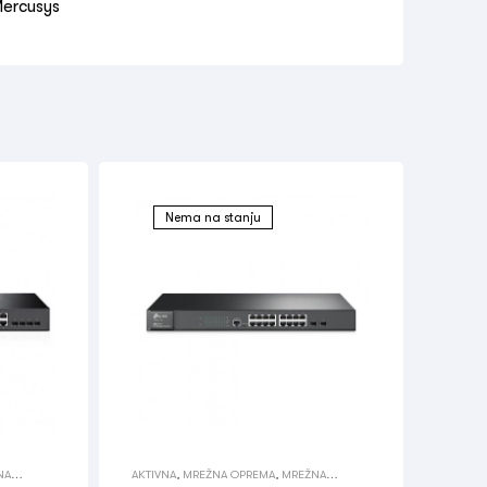
ercusys
Nema na stanju
NA
AKTIVNA
,
MREŽNA OPREMA
,
MREŽNA