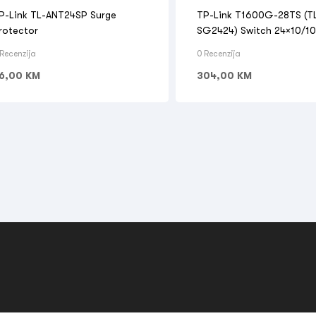
REŽNA OPREMA
,
MREŽNA OPREMA
OPREMA
,
SWITCH
P-Link TL-ANT24SP Surge
TP-Link T1600G-28TS (T
rotector
SG2424) Switch 24×10/1
+ 4 SFP
 Recenzija
0 Recenzija
6,00
KM
304,00
KM