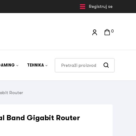
Registruj se
0
GAMING
TEHNIKA
abit Router
l Band Gigabit Router