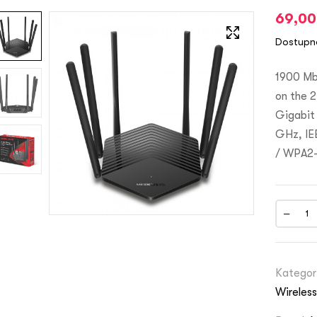
69,0
Dostupn
1900 Mb
on the 2
Gigabit 
GHz, IE
/ WPA2-
Kategor
Wireles