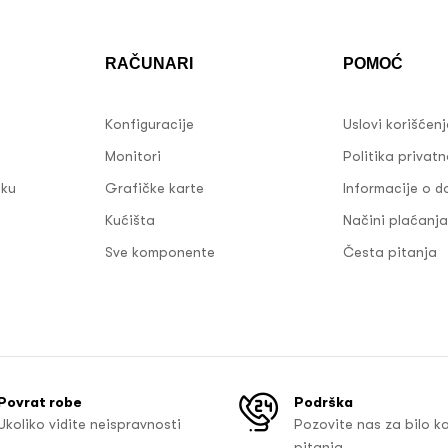
RAČUNARI
POMOĆ
Konfiguracije
Uslovi korišćen
Monitori
Politika privatn
sku
Grafičke karte
Informacije o d
Kućišta
Načini plaćanja
Sve komponente
Česta pitanja
Povrat robe
Podrška
Ukoliko vidite neispravnosti
Pozovite nas za bilo k
pitanja