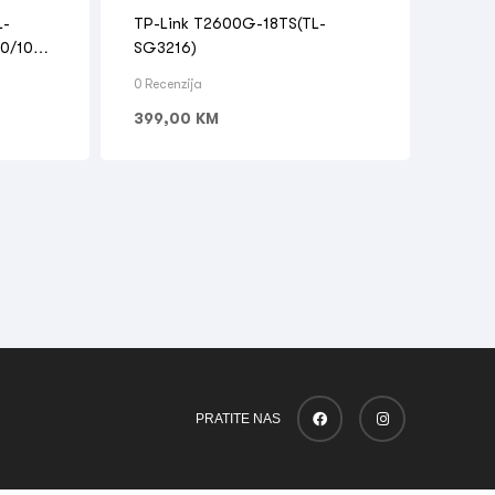
OPREMA
,
SWITCH
L-
TP-Link T2600G-18TS(TL-
00/1000
SG3216)
0 Recenzija
399,00
KM
PRATITE NAS