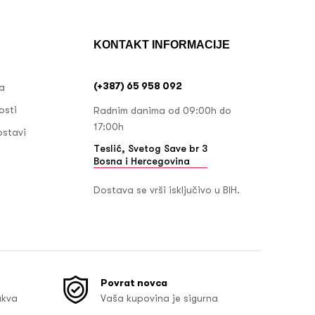
KONTAKT INFORMACIJE
(+387) 65 958 092
ja
osti
Radnim danima od 09:00h do
17:00h
ostavi
Teslić, Svetog Save br 3
Bosna i Hercegovina
Dostava se vrši isključivo u BIH.
Povrat novca
akva
Vaša kupovina je sigurna