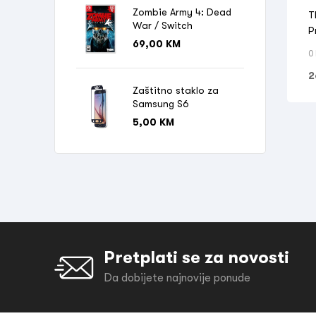
M
Zombie Army 4: Dead
T
War / Switch
P
69,00
KM
0
2
Zaštitno staklo za
Samsung S6
5,00
KM
Pretplati se za novosti
Da dobijete najnovije ponude