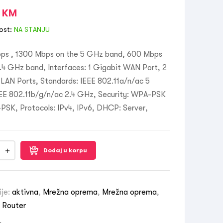
0
KM
ost:
NA STANJU
ps , 1300 Mbps on the 5 GHz band, 600 Mbps
.4 GHz band, Interfaces: 1 Gigabit WAN Port, 2
LAN Ports, Standards: IEEE 802.11a/n/ac 5
EE 802.11b/g/n/ac 2.4 GHz, Security: WPA-PSK
PSK, Protocols: IPv4, IPv6, DHCP: Server,
Dodaj u korpu
ije:
aktivna
,
Mrežna oprema
,
Mrežna oprema
,
s Router