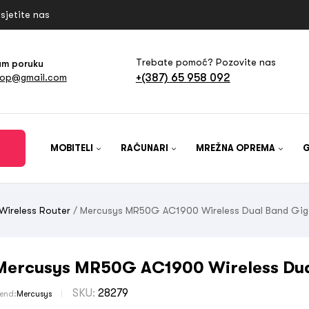
sjetite nas
Trebate pomoć? Pozovite nas
am poruku
+(387) 65 958 092
hop@gmail.com
MOBITELI
RAČUNARI
MREŽNA OPREMA
Wireless Router
/ Mercusys MR50G AC1900 Wireless Dual Band Gig
Mercusys MR50G AC1900 Wireless Dua
SKU:
28279
rend:
Mercusys