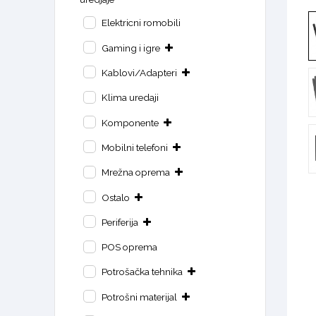
Elektricni romobili
Gaming i igre
Kablovi/Adapteri
Klima uredaji
Komponente
Mobilni telefoni
Mrežna oprema
Ostalo
Periferija
POS oprema
Potrošačka tehnika
Potrošni materijal