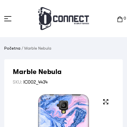
0
Početna
/ Marble Nebula
Marble Nebula
SKU:
IC002_4434