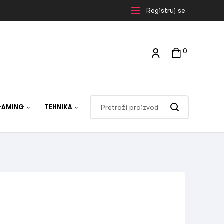
Registruj se
0
GAMING
TEHNIKA