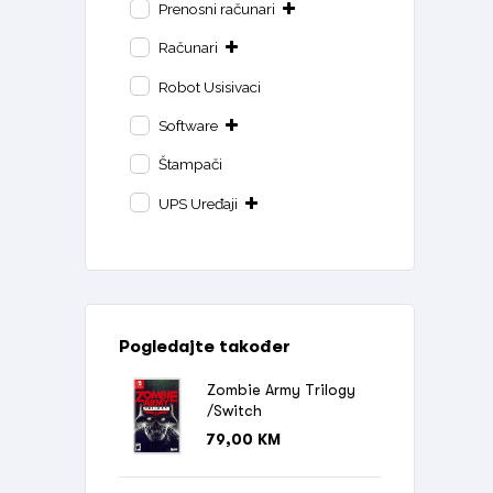
Prenosni računari
Računari
Robot Usisivaci
Software
Štampači
UPS Uređaji
Pogledajte također
Zombie Army Trilogy
/Switch
79,00
KM