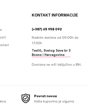
KONTAKT INFORMACIJE
(+387) 65 958 092
ja
osti
Radnim danima od 09:00h do
17:00h
ostavi
Teslić, Svetog Save br 3
Bosna i Hercegovina
Dostava se vrši isključivo u BIH.
Povrat novca
akva
Vaša kupovina je sigurna