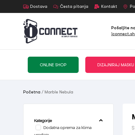
Dostava
Česta pitanja
Kontakt
Po
Pošaljite n
iconnect.s
ONLINE SHOP
DIZAJNIRAJ MASKU
Početna
/ Marble Nebula
Kategorije
Dodatna oprema za klima
S
uredjaje