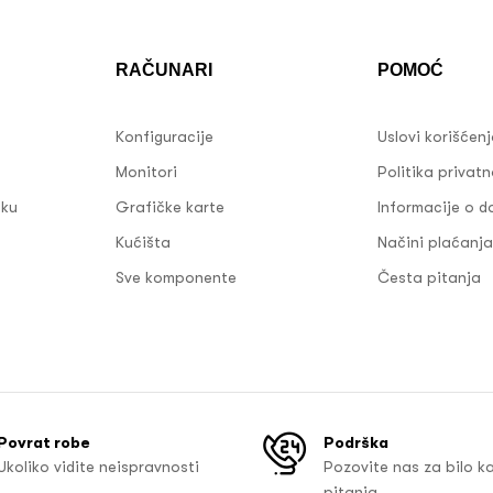
RAČUNARI
POMOĆ
Konfiguracije
Uslovi korišćen
Monitori
Politika privatn
sku
Grafičke karte
Informacije o d
Kućišta
Načini plaćanja
Sve komponente
Česta pitanja
Povrat robe
Podrška
Ukoliko vidite neispravnosti
Pozovite nas za bilo k
pitanja