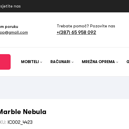
sjetite nas
Trebate pomoć? Pozovite nas
am poruku
+(387) 65 958 092
hop@gmail.com
MOBITELI
RAČUNARI
MREŽNA OPREMA
Marble Nebula
KU:
IC002_4423