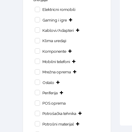
Elektricni romobili
Gaming i igre
Kablovi/Adapteri
Klima uredaji
Komponente
Mobilni telefoni
Mrežna oprema
Ostalo
Periferija
POS oprema
Potrošačka tehnika
Potrošni materijal