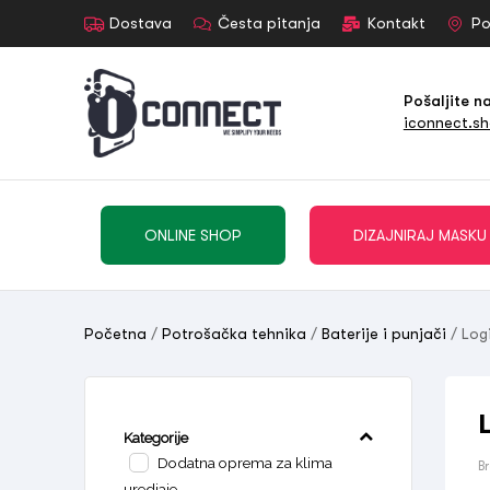
Dostava
Česta pitanja
Kontakt
Po
Pošaljite n
iconnect.s
ONLINE SHOP
DIZAJNIRAJ MASKU
Početna
/
Potrošačka tehnika
/
Baterije i punjači
/ Log
Kategorije
Dodatna oprema za klima
B
uredjaje