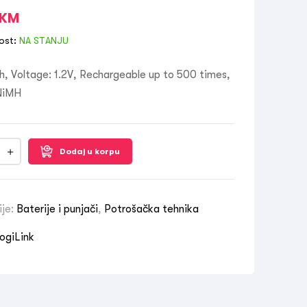
KM
ost:
NA STANJU
, Voltage: 1.2V, Rechargeable up to 500 times,
NiMH
Dodaj u korpu
ije:
Baterije i punjači
,
Potrošačka tehnika
ogiLink