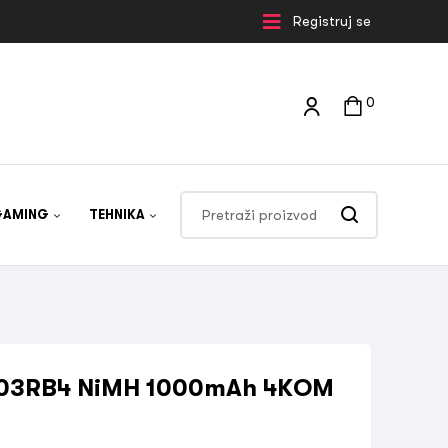
Registruj se
0
GAMING
TEHNIKA
 LR03RB4 NiMH 1000mAh 4KOM