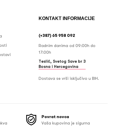
KONTAKT INFORMACIJE
(+387) 65 958 092
ja
osti
Radnim danima od 09:00h do
17:00h
ostavi
Teslić, Svetog Save br 3
Bosna i Hercegovina
Dostava se vrši isključivo u BIH.
Povrat novca
akva
Vaša kupovina je sigurna