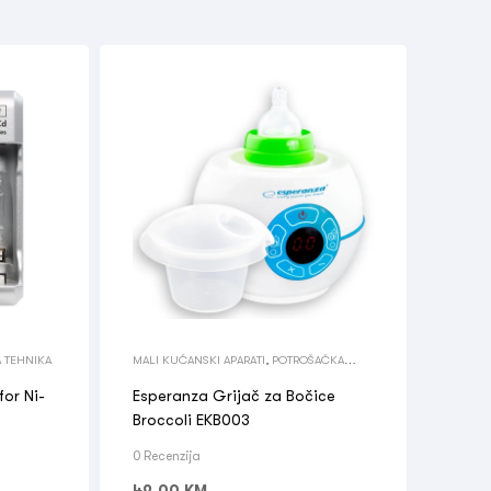
 TEHNIKA
MALI KUĆANSKI APARATI
,
POTROŠAČKA
TEHNIKA
for Ni-
Esperanza Grijač za Bočice
Broccoli EKB003
0 Recenzija
49,00
KM