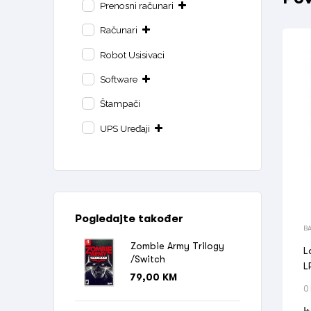
Prenosni računari
Računari
Robot Usisivaci
Software
Štampači
UPS Uređaji
Pogledajte također
BA
Zombie Army Trilogy
L
/Switch
L
79,00
KM
0
4