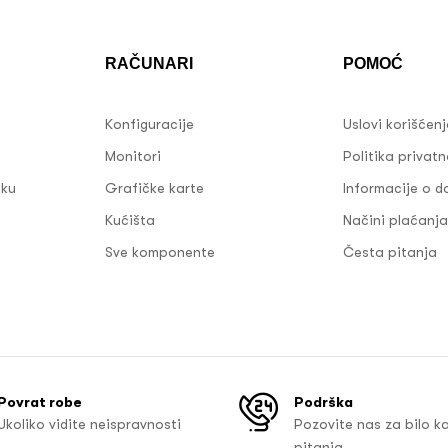
RAČUNARI
POMOĆ
Konfiguracije
Uslovi korišćen
Monitori
Politika privatn
sku
Grafičke karte
Informacije o d
Kućišta
Načini plaćanja
Sve komponente
Česta pitanja
Povrat robe
Podrška
Ukoliko vidite neispravnosti
Pozovite nas za bilo k
pitanja