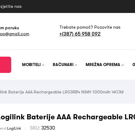
sjetite nas
Trebate pomoć? Pozovite nas
am poruku
+(387) 65 958 092
hop@gmail.com
MOBITELI
RAČUNARI
MREŽNA OPREMA
ilink Baterije AAA Rechargeable LR03RB4 NiMH 1000mAh 4KOM
Logilink Baterije AAA Rechargeable
SKU:
32530
rend:
LogiLink