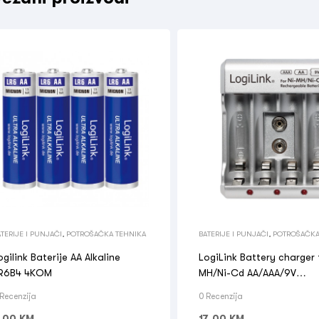
TERIJE I PUNJAČI
,
POTROŠAČKA TEHNIKA
BATERIJE I PUNJAČI
,
POTROŠAČKA
ogilink Baterije AA Alkaline
LogiLink Battery charger 
R6B4 4KOM
MH/Ni-Cd AA/AAA/9V
accumulators PA0168
 Recenzija
0 Recenzija
,00
KM
17,00
KM