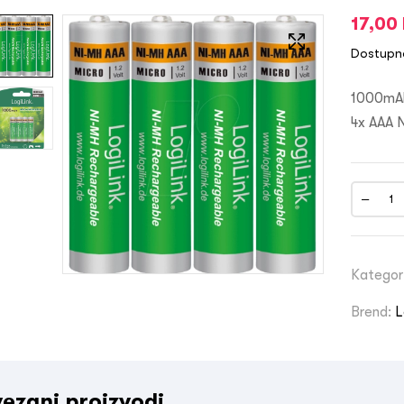
17,00
Dostupn
1000mAh
4x AAA 
Kategor
Brend:
L
ezani proizvodi