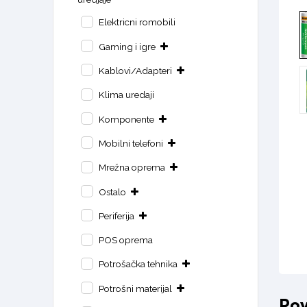
Elektricni romobili
Gaming i igre
Kablovi/Adapteri
Klima uredaji
Komponente
Mobilni telefoni
Mrežna oprema
Ostalo
Periferija
POS oprema
Potrošačka tehnika
Potrošni materijal
Pov