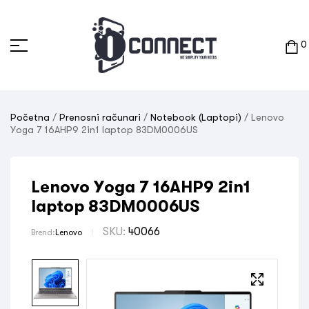
0
Početna
/
Prenosni računari
/
Notebook (Laptopi)
/ Lenovo
Yoga 7 16AHP9 2in1 laptop 83DM0006US
Lenovo Yoga 7 16AHP9 2in1
laptop 83DM0006US
SKU:
40066
Brend:
Lenovo