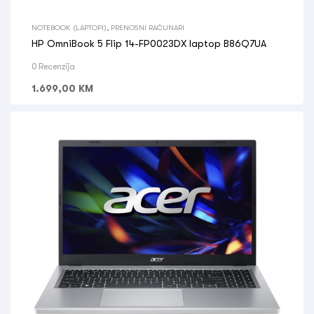
NOTEBOOK (LAPTOPI)
,
PRENOSNI RAČUNARI
HP OmniBook 5 Flip 14-FP0023DX laptop B86Q7UA
0 Recenzija
1.699,00
KM