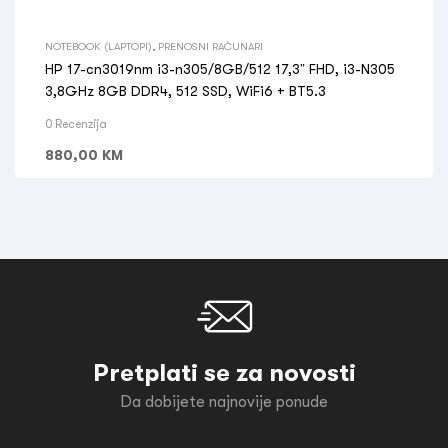
NOTEBOOK (LAPTOPI)
,
PRENOSNI RAČUNARI
HP 17-cn3019nm i3-n305/8GB/512 17,3” FHD, i3-N305
3,8GHz 8GB DDR4, 512 SSD, WiFi6 + BT5.3
0 Recenzija
880,00
KM
Pretplati se za novosti
Da dobijete najnovije ponude