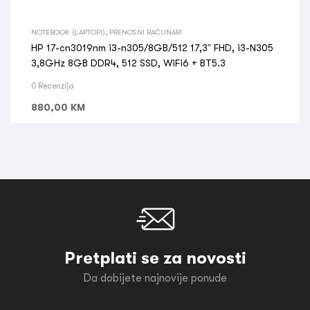
NOTEBOOK (LAPTOPI)
,
PRENOSNI RAČUNARI
HP 17-cn3019nm i3-n305/8GB/512 17,3” FHD, i3-N305
3,8GHz 8GB DDR4, 512 SSD, WiFi6 + BT5.3
0 Recenzija
880,00
KM
Pretplati se za novosti
Da dobijete najnovije ponude