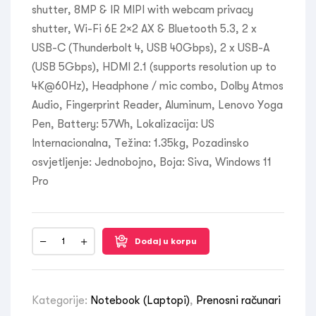
shutter, 8MP & IR MIPI with webcam privacy
shutter, Wi-Fi 6E 2×2 AX & Bluetooth 5.3, 2 x
USB-C (Thunderbolt 4, USB 40Gbps), 2 x USB-A
(USB 5Gbps), HDMI 2.1 (supports resolution up to
4K@60Hz), Headphone / mic combo, Dolby Atmos
Audio, Fingerprint Reader, Aluminum, Lenovo Yoga
Pen, Battery: 57Wh, Lokalizacija: US
Internacionalna, Težina: 1.35kg, Pozadinsko
osvjetljenje: Jednobojno, Boja: Siva, Windows 11
Pro
Dodaj u korpu
Kategorije:
Notebook (Laptopi)
,
Prenosni računari