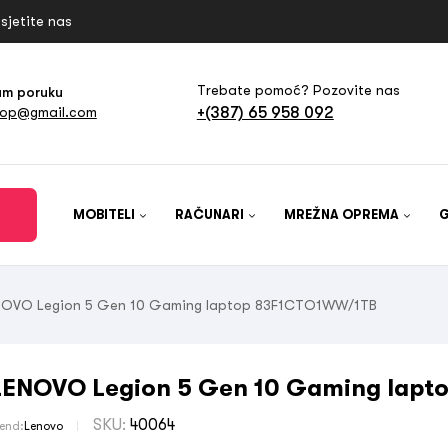
sjetite nas
Trebate pomoć? Pozovite nas
am poruku
+(387) 65 958 092
hop@gmail.com
MOBITELI
RAČUNARI
MREŽNA OPREMA
NOVO Legion 5 Gen 10 Gaming laptop 83F1CTO1WW/1TB
LENOVO Legion 5 Gen 10 Gaming lap
SKU:
40064
rend:
Lenovo