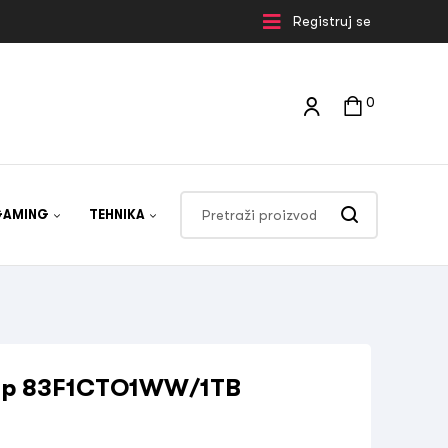
Registruj se
0
GAMING
TEHNIKA
top 83F1CTO1WW/1TB