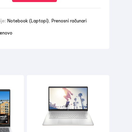
ije:
Notebook (Laptopi)
,
Prenosni računari
enovo