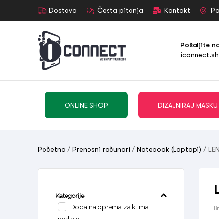
Dostava
Česta pitanja
Kontakt
Po
Pošaljite n
iconnect.s
ONLINE SHOP
DIZAJNIRAJ MASKU
Početna
/
Prenosni računari
/
Notebook (Laptopi)
/ LE
Kategorije
Dodatna oprema za klima
B
uredjaje