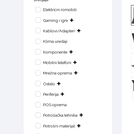
Elektricni romobili
Gaming i igre
Kablovi/Adapteri
Klima uredaji
Komponente
Mobilni telefoni
Mrežna oprema
Ostalo
Periferija
POS oprema
Potrošačka tehnika
Potrošni materijal