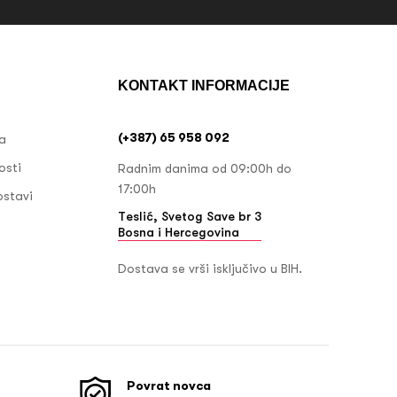
KONTAKT INFORMACIJE
(+387) 65 958 092
ja
osti
Radnim danima od 09:00h do
17:00h
ostavi
Teslić, Svetog Save br 3
Bosna i Hercegovina
Dostava se vrši isključivo u BIH.
Povrat novca