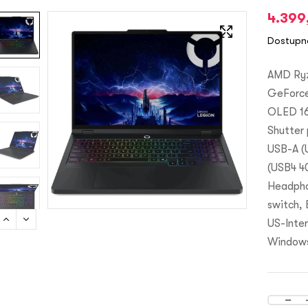
4.399
Dostupn
AMD Ryz
GeForc
OLED 16
Shutter 
USB-A (
(USB4 4
Headpho
switch, 
US-Inter
Windows