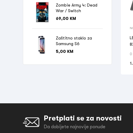
Zombie Army 4: Dead
War / Switch
69,00
KM
N
L
Zaštitno staklo za
Samsung S6
8
5,00
KM
0
1
Pretplati se za novosti
Da dobijete najnovije ponude