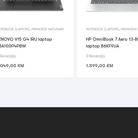
OTEBOOK (LAPTOPI)
,
PRENOSNI RAČUNARI
NOTEBOOK (LAPTOPI)
,
PRENOSNI 
ENOVO V15 G4 IRU laptop
HP OmniBook 7 Aero 13-
3A100P4PBW
laptop B6KF9UA
 Recenzija
0 Recenzija
.049,00
KM
1.599,00
KM