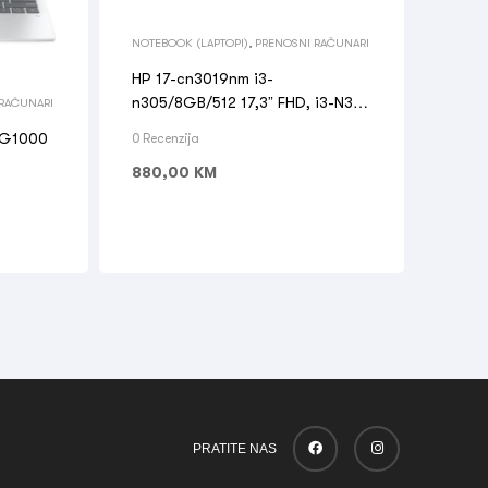
NOTEBOOK (LAPTOPI)
,
PRENOSNI RAČUNARI
HP 17-cn3019nm i3-
n305/8GB/512 17,3” FHD, i3-N305
RAČUNARI
3,8GHz 8GB DDR4, 512 SSD,
BG1000
0 Recenzija
WiFi6 + BT5.3
880,00
KM
PRATITE NAS