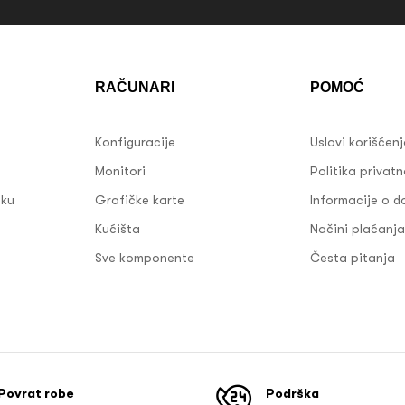
RAČUNARI
POMOĆ
Konfiguracije
Uslovi korišćen
Monitori
Politika privatn
sku
Grafičke karte
Informacije o d
Kućišta
Načini plaćanja
Sve komponente
Česta pitanja
Povrat robe
Podrška