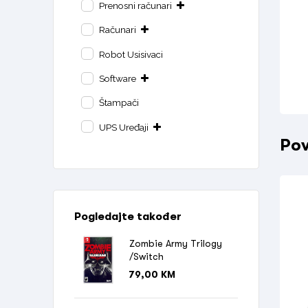
Prenosni računari
Računari
Robot Usisivaci
Software
Štampači
UPS Uređaji
Pov
Pogledajte također
Zombie Army Trilogy
/Switch
79,00
KM