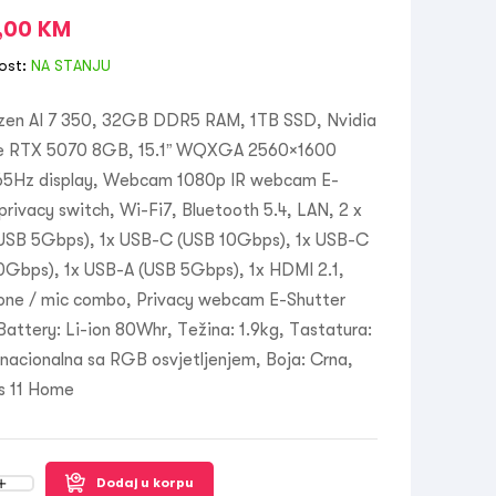
,00
KM
ost:
NA STANJU
en AI 7 350, 32GB DDR5 RAM, 1TB SSD, Nvidia
e RTX 5070 8GB, 15.1” WQXGA 2560×1600
5Hz display, Webcam 1080p IR webcam E-
privacy switch, Wi-Fi7, Bluetooth 5.4, LAN, 2 x
USB 5Gbps), 1x USB-C (USB 10Gbps), 1x USB-C
0Gbps), 1x USB-A (USB 5Gbps), 1x HDMI 2.1,
ne / mic combo, Privacy webcam E-Shutter
Battery: Li-ion 80Whr, Težina: 1.9kg, Tastatura:
nacionalna sa RGB osvjetljenjem, Boja: Crna,
 11 Home
Dodaj u korpu