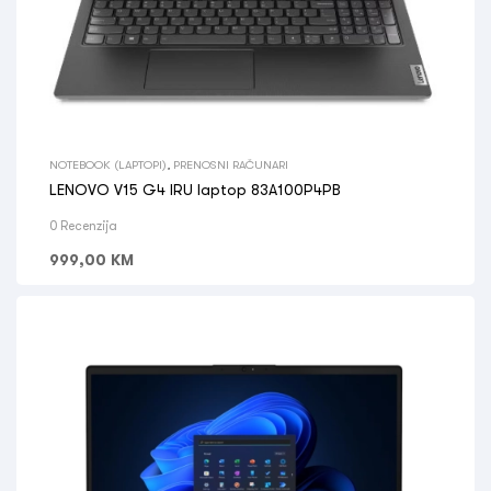
NOTEBOOK (LAPTOPI)
,
PRENOSNI RAČUNARI
LENOVO V15 G4 IRU laptop 83A100P4PB
0 Recenzija
999,00
KM