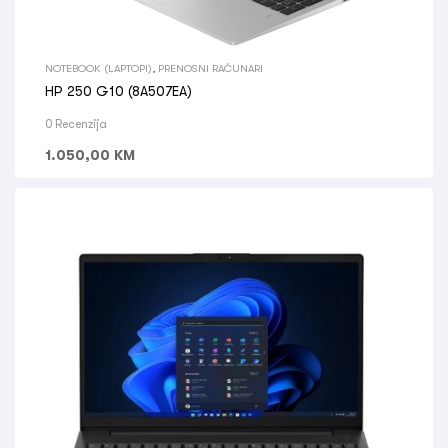
NOTEBOOK (LAPTOPI)
,
PRENOSNI RAČUNARI
HP 250 G10 (8A507EA)
0 Recenzija
1.050,00
KM