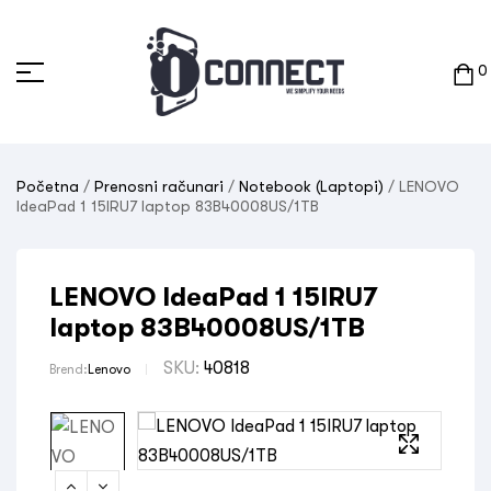
0
Početna
/
Prenosni računari
/
Notebook (Laptopi)
/ LENOVO
IdeaPad 1 15IRU7 laptop 83B40008US/1TB
LENOVO IdeaPad 1 15IRU7
laptop 83B40008US/1TB
SKU:
40818
Brend:
Lenovo