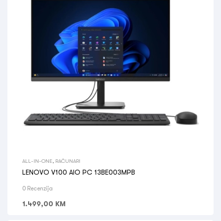
ALL-IN-ONE
,
RAČUNARI
LENOVO V100 AIO PC 13BE003MPB
0 Recenzija
1.499,00
KM