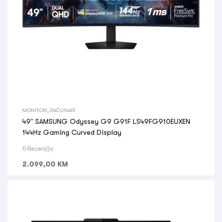
MONITORI
,
RAČUNARI
49” SAMSUNG Odyssey G9 G91F LS49FG910EUXEN
144Hz Gaming Curved Display
0 Recenzija
2.099,00
KM