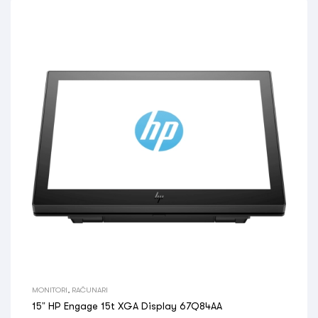
MONITORI
,
RAČUNARI
15” HP Engage 15t XGA Display 67Q84AA