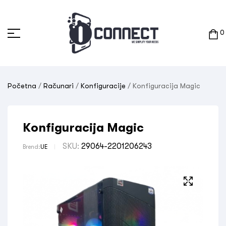
0
Početna
/
Računari
/
Konfiguracije
/ Konfiguracija Magic
Konfiguracija Magic
SKU:
29064-2201206243
Brend:
UE