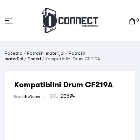
0
Početna
/
Potrošni materijal
/
Potrošni
materijal
/
Toneri
/ Kompatibilni Drum CF219A
Kompatibilni Drum CF219A
SKU:
23594
Brend:
NoName