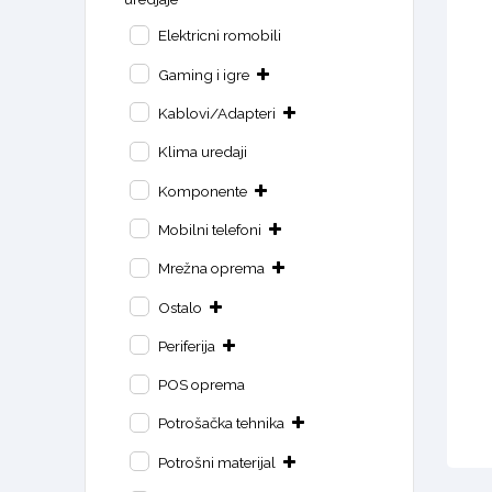
Elektricni romobili
Gaming i igre
Kablovi/Adapteri
Klima uredaji
Komponente
Mobilni telefoni
Mrežna oprema
Ostalo
Periferija
POS oprema
Potrošačka tehnika
Potrošni materijal