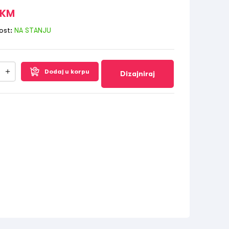
KM
ost:
NA STANJU
Dodaj u korpu
Dizajniraj