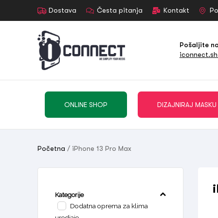
Dostava
Česta pitanja
Kontakt
Po
Pošaljite n
iconnect.s
ONLINE SHOP
DIZAJNIRAJ MASKU
Početna
/ iPhone 13 Pro Max
Kategorije
Dodatna oprema za klima
uredjaje