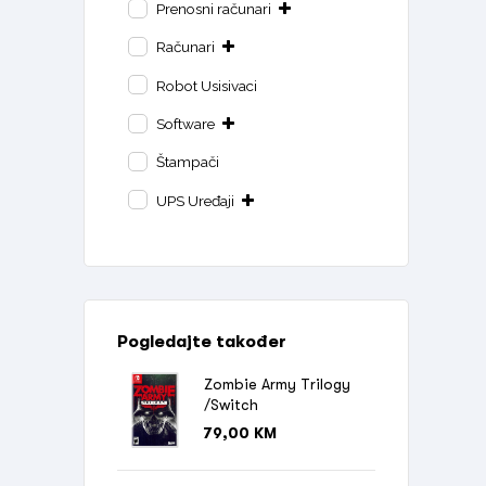
Prenosni računari
Računari
Robot Usisivaci
Software
Štampači
UPS Uređaji
Pogledajte također
Zombie Army Trilogy
/Switch
79,00
KM