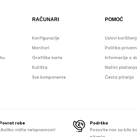
RAČUNARI
POMOĆ
Konfiguracije
Uslovi korišćen
Monitori
Politika privatn
sku
Grafičke karte
Informacije o d
Kućišta
Načini plaćanja
Sve komponente
Česta pitanja
Povrat robe
Podrška
Ukoliko vidite neispravnosti
Pozovite nas za bilo k
pitanja