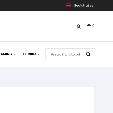
Registruj se
0
GAMING
TEHNIKA