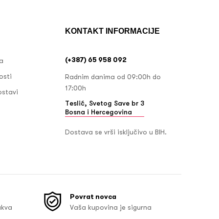
KONTAKT INFORMACIJE
(+387) 65 958 092
ja
osti
Radnim danima od 09:00h do
17:00h
ostavi
Teslić, Svetog Save br 3
Bosna i Hercegovina
Dostava se vrši isključivo u BIH.
Povrat novca
akva
Vaša kupovina je sigurna