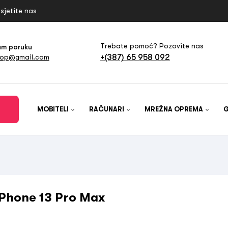
sjetite nas
Trebate pomoć? Pozovite nas
am poruku
+(387) 65 958 092
hop@gmail.com
MOBITELI
RAČUNARI
MREŽNA OPREMA
iPhone 13 Pro Max