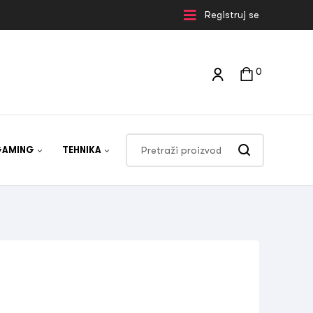
Registruj se
0
GAMING
TEHNIKA