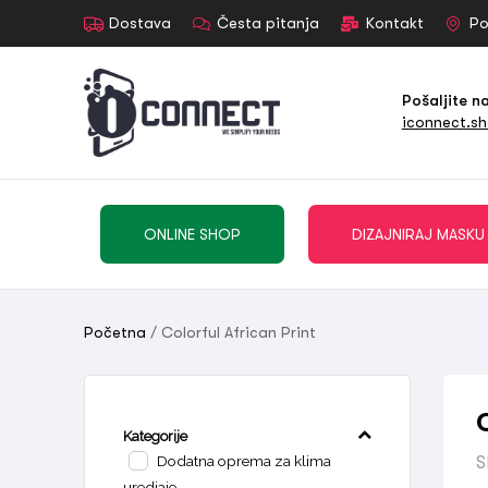
Dostava
Česta pitanja
Kontakt
Po
Pošaljite n
iconnect.s
ONLINE SHOP
DIZAJNIRAJ MASKU
Početna
/ Colorful African Print
Kategorije
Dodatna oprema za klima
S
uredjaje