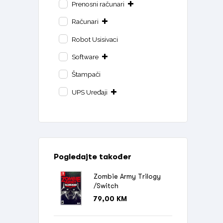
Prenosni računari
Računari
Robot Usisivaci
Software
Štampači
UPS Uređaji
Pogledajte također
Zombie Army Trilogy
/Switch
79,00
KM