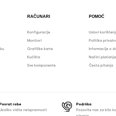
RAČUNARI
POMOĆ
Konfiguracije
Uslovi korišćen
Monitori
Politika privatn
sku
Grafičke karte
Informacije o d
Kućišta
Načini plaćanja
Sve komponente
Česta pitanja
Povrat robe
Podrška
Ukoliko vidite neispravnosti
Pozovite nas za bilo k
pitanja