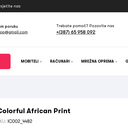
sjetite nas
Trebate pomoć? Pozovite nas
am poruku
+(387) 65 958 092
hop@gmail.com
MOBITELI
RAČUNARI
MREŽNA OPREMA
Colorful African Print
KU:
IC002_4482