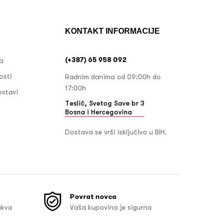
KONTAKT INFORMACIJE
(+387) 65 958 092
ja
osti
Radnim danima od 09:00h do
17:00h
ostavi
Teslić, Svetog Save br 3
Bosna i Hercegovina
Dostava se vrši isključivo u BIH.
Povrat novca
akva
Vaša kupovina je sigurna