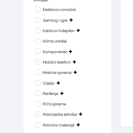
Elektricni romobili
Gaming i igre
Kablovi/Adapteri
Klima uredaji
Komponente
Mobilni telefoni
Mrežna oprema
Ostalo
Periferija
POS oprema
Potrošačka tehnika
Potrošni materijal