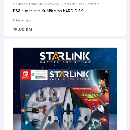
GAMEPADI I OPREMA ZA KONZOLE
,
GAMING I IGRE
,
OSTALO
PS3 super slim Kučište za HARD DISK
0 Recenzija
19,00
KM