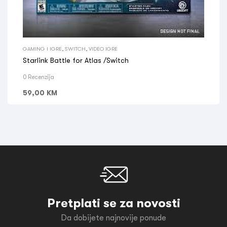
GAMING I IGRE
,
SWITCH
,
VIDEO IGRE
Starlink Battle for Atlas /Switch
0 Recenzija
59,00
KM
Pretplati se za novosti
Da dobijete najnovije ponude