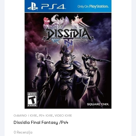
GAMING I IGRE
,
PS4 IGRE
,
VIDEO IGRE
Dissidia Final Fantasy /Ps4
0 Recenzija