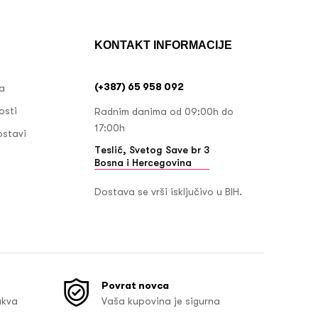
KONTAKT INFORMACIJE
(+387) 65 958 092
ja
osti
Radnim danima od 09:00h do
17:00h
ostavi
Teslić, Svetog Save br 3
Bosna i Hercegovina
Dostava se vrši isključivo u BIH.
Povrat novca
akva
Vaša kupovina je sigurna