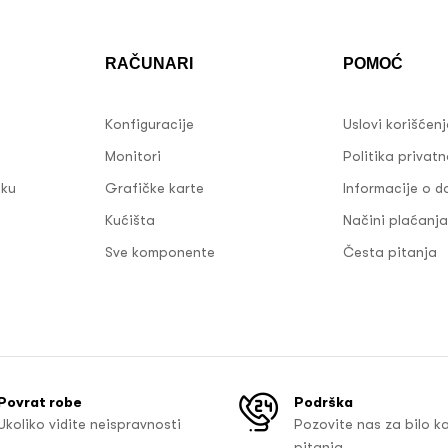
RAČUNARI
POMOĆ
Konfiguracije
Uslovi korišćen
Monitori
Politika privatn
sku
Grafičke karte
Informacije o d
Kućišta
Načini plaćanja
Sve komponente
Česta pitanja
Povrat robe
Podrška
Ukoliko vidite neispravnosti
Pozovite nas za bilo k
pitanja