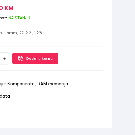
00
KM
ost:
NA STANJU
o-Dimm, CL22, 1.2V
Dodaj u korpu
ije:
Komponente
,
RAM memorija
data