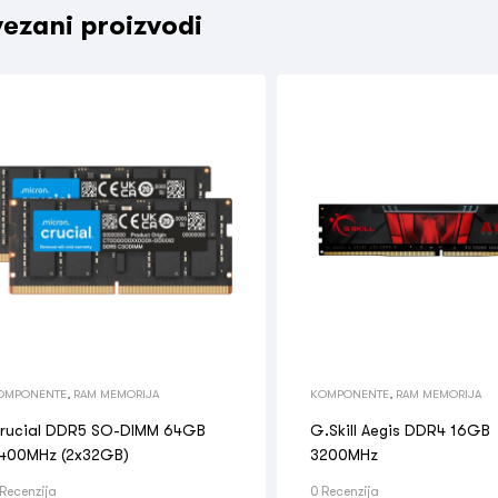
ezani proizvodi
OMPONENTE
,
RAM MEMORIJA
KOMPONENTE
,
RAM MEMORIJA
rucial DDR5 SO-DIMM 64GB
G.Skill Aegis DDR4 16GB
400MHz (2x32GB)
3200MHz
 Recenzija
0 Recenzija