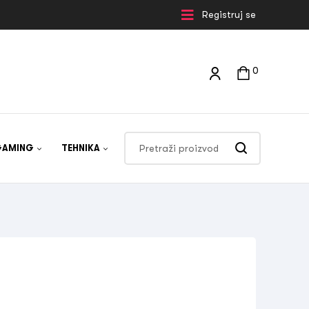
Registruj se
0
GAMING
TEHNIKA