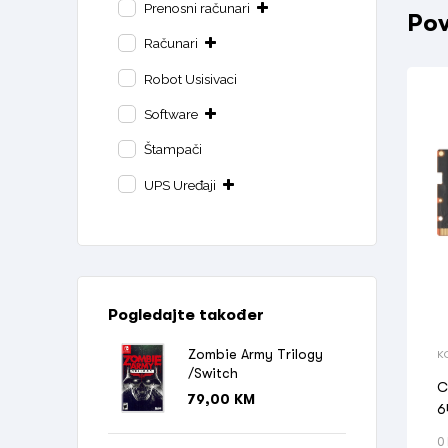
Prenosni računari
Pov
Računari
Robot Usisivaci
Software
Štampači
UPS Uređaji
Pogledajte također
Zombie Army Trilogy
K
/Switch
C
79,00
KM
6
0