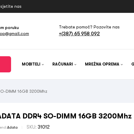
sjetite nas
Trebate pomoć? Pozovite nas
am poruku
+(387) 65 958 092
hop@gmail.com
MOBITELI
RAČUNARI
MREŽNA OPREMA
SO-DIMM 16GB 3200Mhz
ADATA DDR4 SO-DIMM 16GB 3200Mhz
SKU:
31012
rend:
Adata