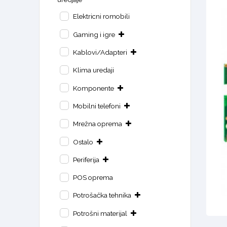
Elektricni romobili
Gaming i igre
Kablovi/Adapteri
Klima uredaji
Komponente
Mobilni telefoni
Mrežna oprema
Ostalo
Periferija
POS oprema
Potrošačka tehnika
Potrošni materijal