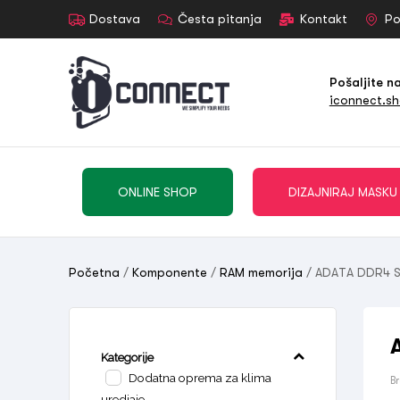
Dostava
Česta pitanja
Kontakt
Po
Pošaljite n
iconnect.s
ONLINE SHOP
DIZAJNIRAJ MASKU
Početna
/
Komponente
/
RAM memorija
/ ADATA DDR4 
Kategorije
Dodatna oprema za klima
B
uredjaje